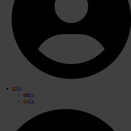
Es
En
Ca