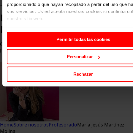
proporcionado o que hayan recopilado a partir del uso que 
sus servicios. Usted acepta nuestras cookies si continúa uti
María Jesús Martínez
nuestro sitio web.
Molina
Permitir todas las cookies
CEO en Cetea Gabinete y CEO en Cetea Edición y
Formación S.L
Personalizar
Rechazar
Home
Sobre nosotros
Profesorado
María Jesús Martínez
Molina