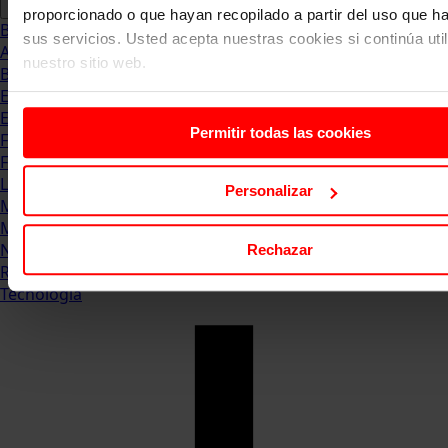
proporcionado o que hayan recopilado a partir del uso que 
Blog
sus servicios. Usted acepta nuestras cookies si continúa uti
Abogacia
nuestro sitio web.
Business
Empleo & Emprendimiento
Empresas
Permitir todas las cookies
Finanzas
Formación & Estudios
Luxury
Personalizar
Management
Marketing & Comunicación
Negocios
Rechazar
Recursos Humanos
Tecnología