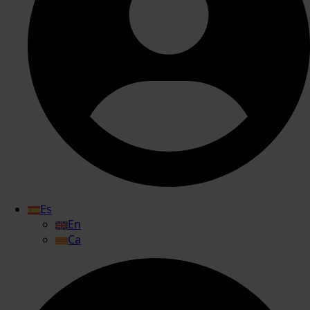
Es
En
Ca