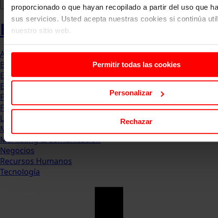
proporcionado o que hayan recopilado a partir del uso que 
sus servicios. Usted acepta nuestras cookies si continúa uti
Blog
nuestro sitio web.
Abogacia
Business
Permitir todas las cookies
Empleo & Emprendimiento
Empresas
Personalizar
Finanzas
Formación & Estudios
Luxury
Rechazar
Management
Marketing & Comunicación
Negocios
Recursos Humanos
Tecnología