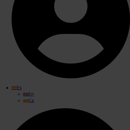
Es
En
Ca