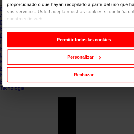
proporcionado o que hayan recopilado a partir del uso que 
Blog
sus servicios. Usted acepta nuestras cookies si continúa uti
Abogacia
nuestro sitio web.
Business
Empleo & Emprendimiento
Empresas
Permitir todas las cookies
Finanzas
Formación & Estudios
Luxury
Personalizar
Management
Marketing & Comunicación
Negocios
Rechazar
Recursos Humanos
Tecnología