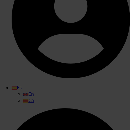
Es
En
Ca