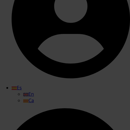
Es
En
Ca