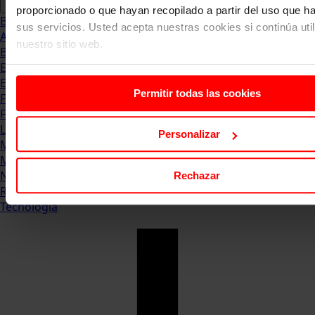
proporcionado o que hayan recopilado a partir del uso que 
Blog
sus servicios. Usted acepta nuestras cookies si continúa uti
Abogacia
nuestro sitio web.
Business
Empleo & Emprendimiento
Empresas
Permitir todas las cookies
Finanzas
Formación & Estudios
Luxury
Personalizar
Management
Marketing & Comunicación
Negocios
Rechazar
Recursos Humanos
Tecnología