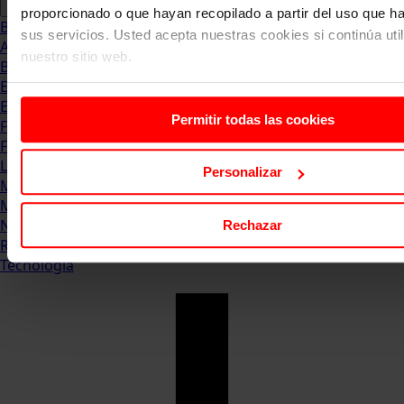
proporcionado o que hayan recopilado a partir del uso que 
Blog
sus servicios. Usted acepta nuestras cookies si continúa uti
Abogacia
nuestro sitio web.
Business
Empleo & Emprendimiento
Empresas
Permitir todas las cookies
Finanzas
Formación & Estudios
Luxury
Personalizar
Management
Marketing & Comunicación
Negocios
Rechazar
Recursos Humanos
Tecnología