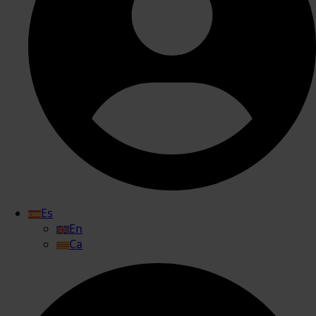
Es
En
Ca