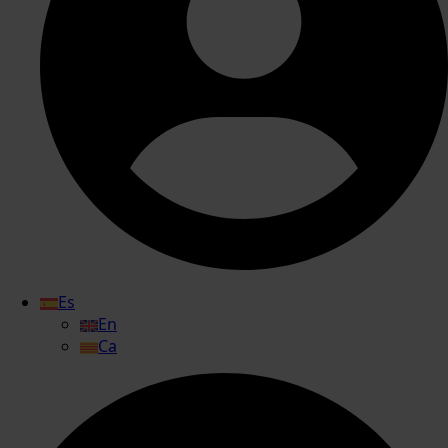
Es
En
Ca