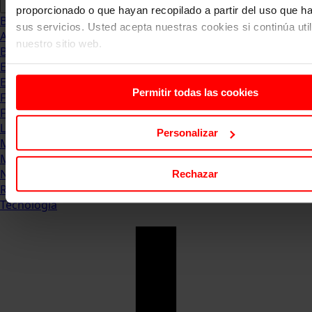
proporcionado o que hayan recopilado a partir del uso que 
Blog
sus servicios. Usted acepta nuestras cookies si continúa uti
Abogacia
nuestro sitio web.
Business
Empleo & Emprendimiento
Empresas
Permitir todas las cookies
Finanzas
Formación & Estudios
Luxury
Personalizar
Management
Marketing & Comunicación
Negocios
Rechazar
Recursos Humanos
Tecnología