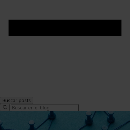
Buscar posts
Search
for: