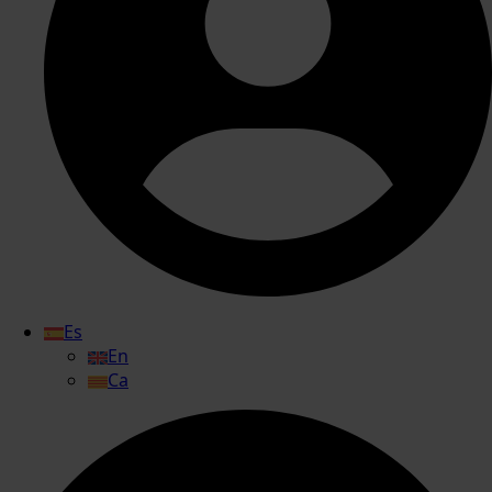
Es
En
Ca