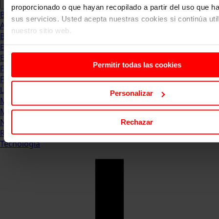
proporcionado o que hayan recopilado a partir del uso que 
Blog
sus servicios. Usted acepta nuestras cookies si continúa uti
Abogacia
nuestro sitio web.
Business
Empleo & Emprendimiento
Empresas
Permitir todas las cookies
Finanzas
Formación & Estudios
Luxury
Personalizar
Management
Marketing & Comunicación
Negocios
Rechazar
Recursos Humanos
Tecnología