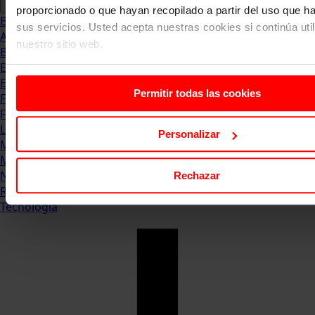
proporcionado o que hayan recopilado a partir del uso que 
Blog
sus servicios. Usted acepta nuestras cookies si continúa uti
Abogacia
nuestro sitio web.
Business
Empleo & Emprendimiento
Empresas
Permitir todas las cookies
Finanzas
Formación & Estudios
Luxury
Personalizar
Management
Marketing & Comunicación
Negocios
Rechazar
Recursos Humanos
Tecnología