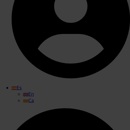
Es
En
Ca