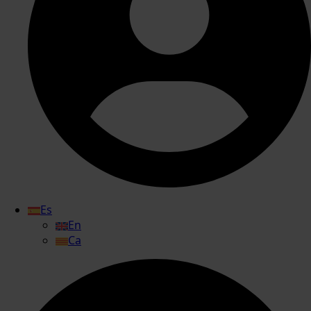
Es
En
Ca