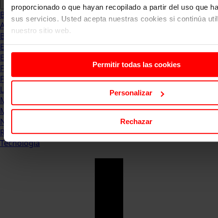
proporcionado o que hayan recopilado a partir del uso que 
Blog
sus servicios. Usted acepta nuestras cookies si continúa uti
Abogacia
nuestro sitio web.
Business
Empleo & Emprendimiento
Empresas
Permitir todas las cookies
Finanzas
Formación & Estudios
Luxury
Personalizar
Management
Marketing & Comunicación
Negocios
Rechazar
Recursos Humanos
Tecnología