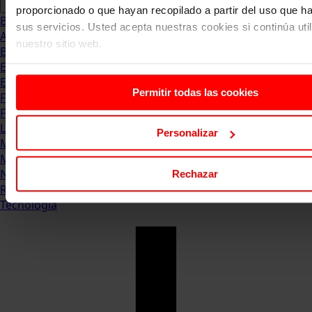
proporcionado o que hayan recopilado a partir del uso que 
Blog
sus servicios. Usted acepta nuestras cookies si continúa uti
Abogacia
nuestro sitio web.
Business
Empleo & Emprendimiento
Empresas
Permitir todas las cookies
Finanzas
Formación & Estudios
Luxury
Personalizar
Management
Marketing & Comunicación
Negocios
Rechazar
Recursos Humanos
Tecnología