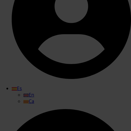
Es
En
Ca