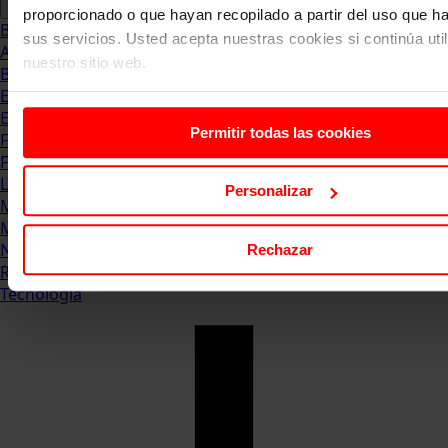
proporcionado o que hayan recopilado a partir del uso que 
Blog
sus servicios. Usted acepta nuestras cookies si continúa uti
Abogacia
nuestro sitio web.
Business
Empleo & Emprendimiento
Empresas
Permitir todas las cookies
Finanzas
Formación & Estudios
Luxury
Personalizar
Management
Marketing & Comunicación
Negocios
Rechazar
Recursos Humanos
Tecnología