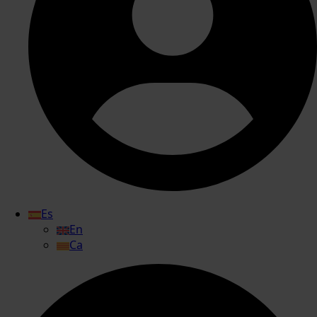
Es
En
Ca