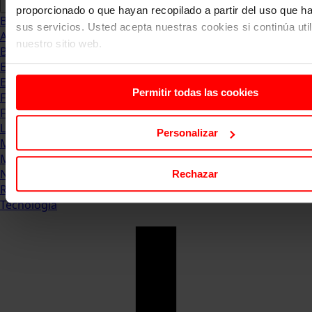
proporcionado o que hayan recopilado a partir del uso que 
Blog
sus servicios. Usted acepta nuestras cookies si continúa uti
Abogacia
nuestro sitio web.
Business
Empleo & Emprendimiento
Empresas
Permitir todas las cookies
Finanzas
Formación & Estudios
Luxury
Personalizar
Management
Marketing & Comunicación
Negocios
Rechazar
Recursos Humanos
Tecnología