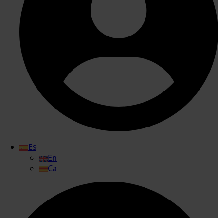
Es
En
Ca