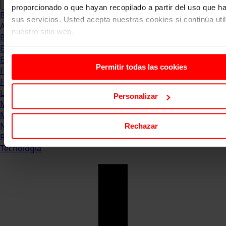
proporcionado o que hayan recopilado a partir del uso que 
Blog
sus servicios. Usted acepta nuestras cookies si continúa uti
Abogacia
nuestro sitio web.
Business
Empleo & Emprendimiento
Empresas
Permitir todas las cookies
Finanzas
Formación & Estudios
Luxury
Personalizar
Management
Marketing & Comunicación
Negocios
Rechazar
Recursos Humanos
Tecnología