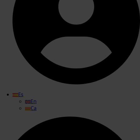
Es
En
Ca