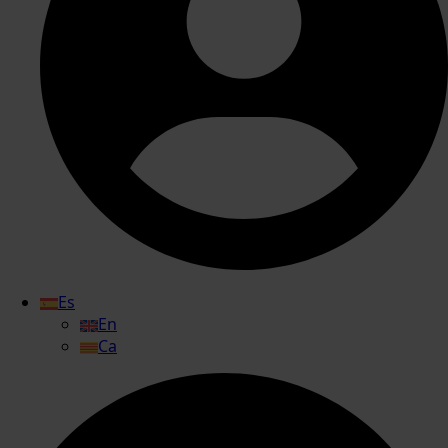
Es
En
Ca