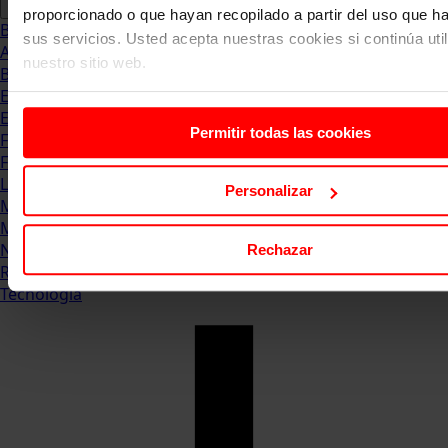
proporcionado o que hayan recopilado a partir del uso que 
Blog
sus servicios. Usted acepta nuestras cookies si continúa uti
Abogacia
nuestro sitio web.
Business
Empleo & Emprendimiento
Empresas
Permitir todas las cookies
Finanzas
Formación & Estudios
Luxury
Personalizar
Management
Marketing & Comunicación
Negocios
Rechazar
Recursos Humanos
Tecnología