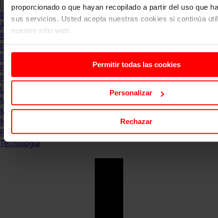
proporcionado o que hayan recopilado a partir del uso que 
Blog
sus servicios. Usted acepta nuestras cookies si continúa uti
Abogacia
nuestro sitio web.
Business
Empleo & Emprendimiento
Empresas
Permitir todas las cookies
Finanzas
Formación & Estudios
Luxury
Personalizar
Management
Marketing & Comunicación
Negocios
Rechazar
Recursos Humanos
Tecnología