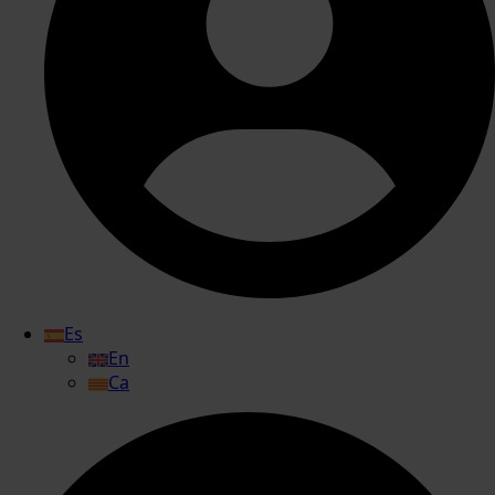
Es
En
Ca