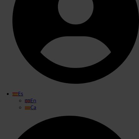
Es
En
Ca