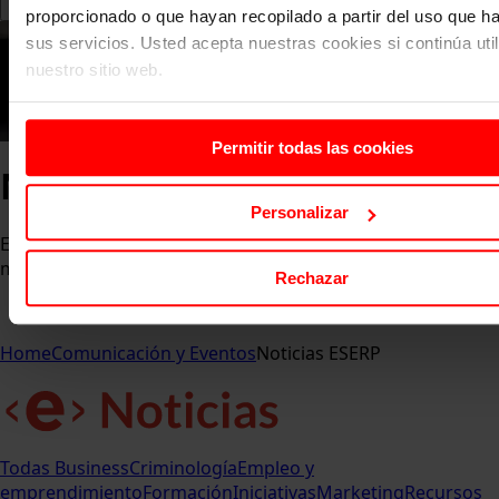
proporcionado o que hayan recopilado a partir del uso que 
sus servicios. Usted acepta nuestras cookies si continúa uti
nuestro sitio web.
Permitir todas las cookies
Noticias ESERP
Personalizar
Entérate de las últimas novedades, eventos y logros que
marcan el pulso de la comunidad ESERP.
Rechazar
Home
Comunicación y Eventos
Noticias ESERP
Todas
Business
Criminología
Empleo y
emprendimiento
Formación
Iniciativas
Marketing
Recursos