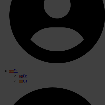
Es
En
Ca