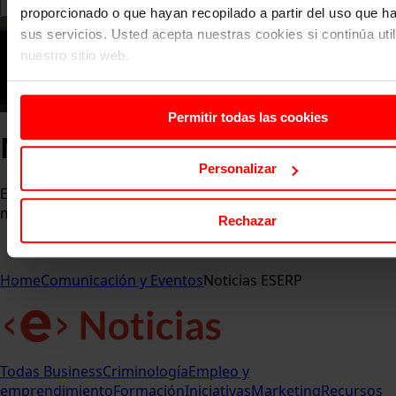
proporcionado o que hayan recopilado a partir del uso que 
sus servicios. Usted acepta nuestras cookies si continúa uti
nuestro sitio web.
Permitir todas las cookies
Noticias ESERP
Personalizar
Entérate de las últimas novedades, eventos y logros que
marcan el pulso de la comunidad ESERP.
Rechazar
Home
Comunicación y Eventos
Noticias ESERP
Todas
Business
Criminología
Empleo y
emprendimiento
Formación
Iniciativas
Marketing
Recursos