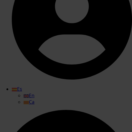
Es
En
Ca