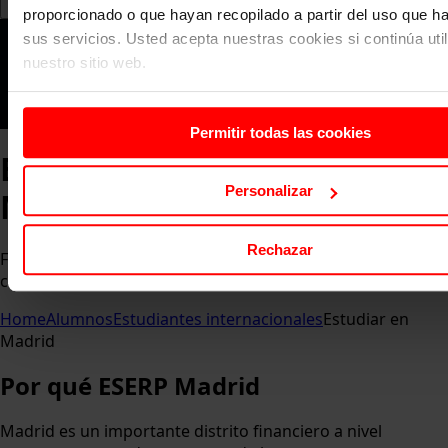
proporcionado o que hayan recopilado a partir del uso que 
sus servicios. Usted acepta nuestras cookies si continúa uti
nuestro sitio web.
Permitir todas las cookies
Escuela de Negocios en
Personalizar
Madrid
Rechazar
Formarás parte de una comunidad global en nuestros
campus con estudiantes de más de 30 nacionalidades.
Home
Alumnos
Estudiantes internacionales
Estudiar en
Madrid
Por qué ESERP Madrid
Madrid es un importante distrito financiero a nivel