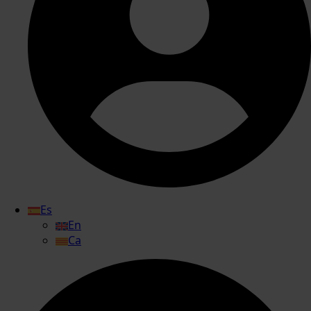
Es
En
Ca