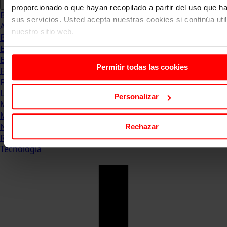
proporcionado o que hayan recopilado a partir del uso que 
Blog
sus servicios. Usted acepta nuestras cookies si continúa uti
Abogacia
nuestro sitio web.
Business
Empleo & Emprendimiento
Empresas
Permitir todas las cookies
Finanzas
Formación & Estudios
Luxury
Personalizar
Management
Marketing & Comunicación
Negocios
Rechazar
Recursos Humanos
Tecnología