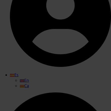
Es
En
Ca