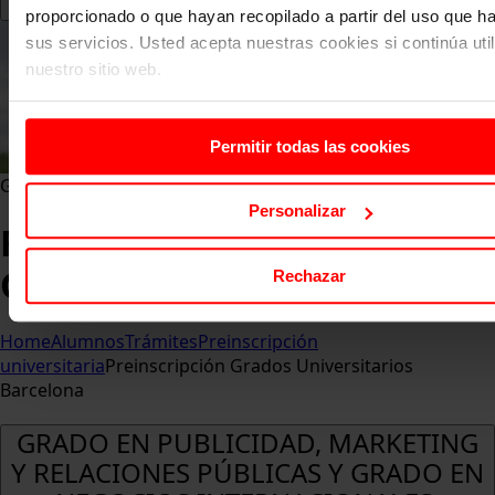
proporcionado o que hayan recopilado a partir del uso que 
sus servicios. Usted acepta nuestras cookies si continúa uti
nuestro sitio web.
Permitir todas las cookies
Grados en Barcelona">
Personalizar
Requisitos de Admisión
Grados en Barcelona
Rechazar
Home
Alumnos
Trámites
Preinscripción
universitaria
Preinscripción Grados Universitarios
Barcelona
GRADO EN PUBLICIDAD, MARKETING
Y RELACIONES PÚBLICAS Y GRADO EN