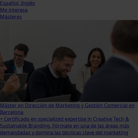
Español, Inglés
Me interesa
Másteres
Máster en Dirección de Marketing y Gestión Comercial en
Barcelona
+ Certificado en specialized expertise in Creative Tech &
Sustainable Branding. Fórmate en una de las áreas más
demandadas y domina las técnicas clave del marketing