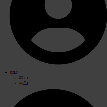
Es
En
Ca