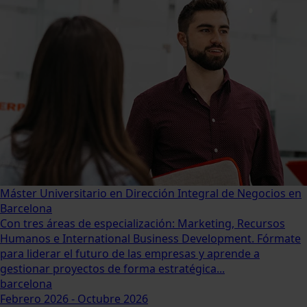
Máster Universitario en Dirección Integral de Negocios en
Barcelona
Con tres áreas de especialización: Marketing, Recursos
Humanos e International Business Development. Fórmate
para liderar el futuro de las empresas y aprende a
gestionar proyectos de forma estratégica...
barcelona
Febrero 2026 - Octubre 2026