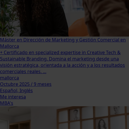
Máster en Dirección de Marketing y Gestión Comercial en
Mallorca
+ Certificado en specialized expertise in Creative Tech &
Sustainable Branding. Domina el marketing desde una
visión estratégica, orientada a la acción y a los resultados
comerciales reales. ...
mallorca
Octubre 2025 / 9 meses
Español, Inglés
Me interesa
MBA's