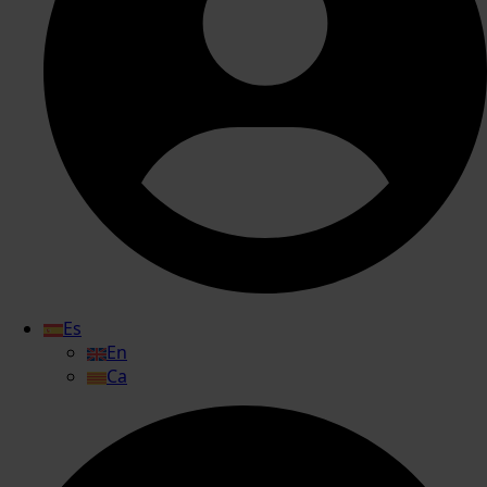
Es
En
Ca