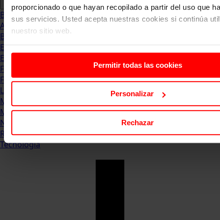
proporcionado o que hayan recopilado a partir del uso que 
Blog
sus servicios. Usted acepta nuestras cookies si continúa uti
Abogacia
nuestro sitio web.
Business
Empleo & Emprendimiento
Empresas
Permitir todas las cookies
Finanzas
Formación & Estudios
Luxury
Personalizar
Management
Marketing & Comunicación
Negocios
Rechazar
Recursos Humanos
Tecnología