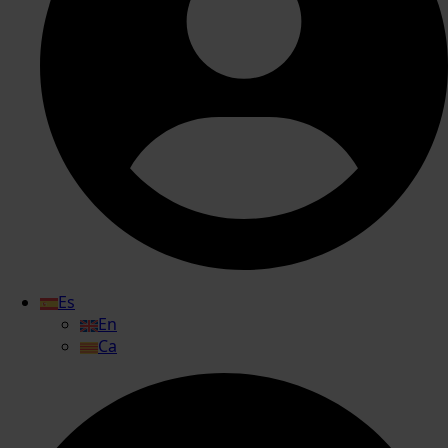
Es
En
Ca