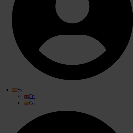
Es
En
Ca