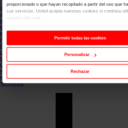
proporcionado o que hayan recopilado a partir del uso que 
Blog
sus servicios. Usted acepta nuestras cookies si continúa uti
Abogacia
nuestro sitio web.
Business
Empleo & Emprendimiento
Empresas
Permitir todas las cookies
Finanzas
Formación & Estudios
Luxury
Personalizar
Management
Marketing & Comunicación
Negocios
Rechazar
Recursos Humanos
Tecnología