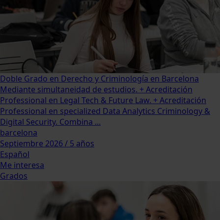
Doble Grado en Derecho y Criminología en Barcelona
Mediante simultaneidad de estudios. + Acreditación
Professional en Legal Tech & Future Law. + Acreditación
Professional en specialized Data Analytics Criminology &
Digital Security. Combina ...
barcelona
Septiembre 2026 / 5 años
Español
Me interesa
Grados