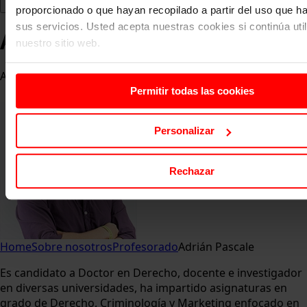
proporcionado o que hayan recopilado a partir del uso que 
sus servicios. Usted acepta nuestras cookies si continúa uti
Adrián Pascale
nuestro sitio web.
Abogado
Permitir todas las cookies
Personalizar
Rechazar
Home
Sobre nosotros
Profesorado
Adrián Pascale
Es candidato a Doctor en Derecho, docente e investigador
en diversas universidades, ha impartido asignaturas en
grado de Derecho, Criminología y Marketing enfocado en