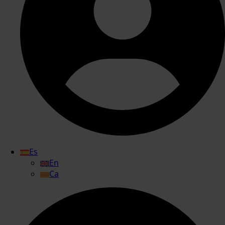
Es
En
Ca