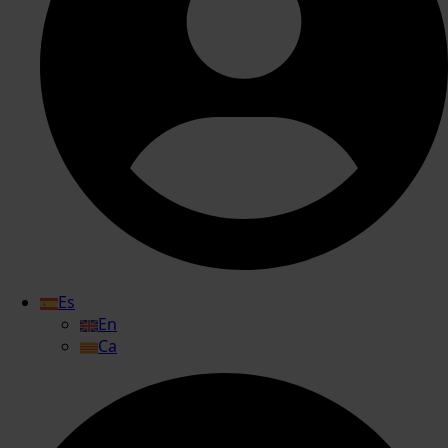
Es
En
Ca