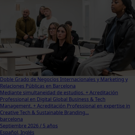
Doble Grado de Negocios Internacionales y Marketing y
Relaciones Públicas en Barcelona
Mediante simultaneidad de estudios. + Acreditación
Professional en Digital Global Business & Tech
Management. + Acreditación Professional en expertise in
Creative Tech & Sustainable Branding...
barcelona
Septiembre 2026 / 5 años
Español, Inglés