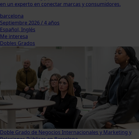
en un experto en conectar marcas y consumidores.
barcelona
Septiembre 2026 / 4 años
Español, Inglés
Me interesa
Dobles Grados
Doble Grado de Negocios Internacionales y Marketing y