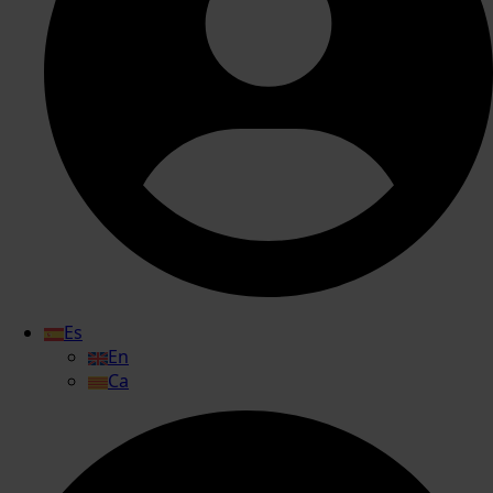
Es
En
Ca