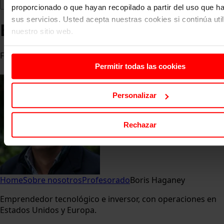
proporcionado o que hayan recopilado a partir del uso que 
sus servicios. Usted acepta nuestras cookies si continúa uti
Boris Haganey
nuestro sitio web.
Fundador de Robinsun
Permitir todas las cookies
Personalizar
Rechazar
Home
Sobre nosotros
Profesorado
Boris Haganey
Emprendedor tecnológico e inversor, con operaciones en
Estados Unidos y Europa.