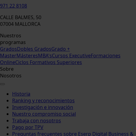
971 22 8108
CALLE BALMES, 50
07004 MALLORCA
Nuestros
programas
Grados
Dobles Grados
Grado +
Master
Másteres
MBA's
Cursos Executive
Formaciones
Online
Ciclos Formativos Superiores
Sobre
Nosotros
Historia
Ranking y reconocimientos
Investigación e innovación
Nuestro compromiso social
Trabaja con nosotros
Pago por TPV
Preguntas frecuentes sobre Eserp Digital Business &