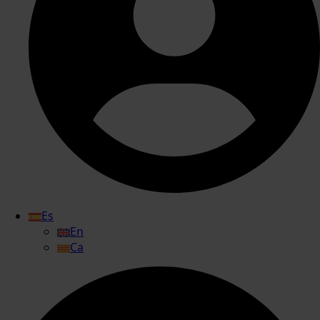
Es
En
Ca