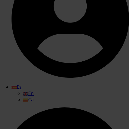
Es
En
Ca