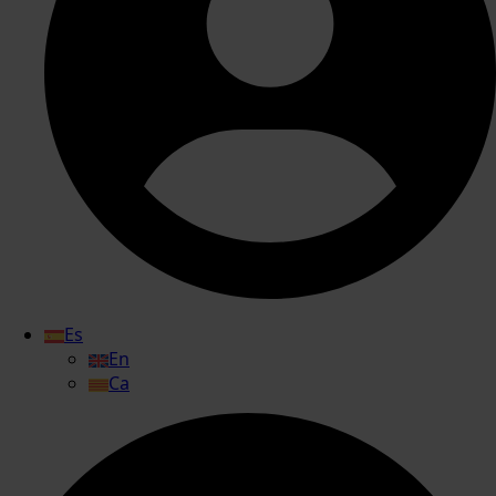
Es
En
Ca