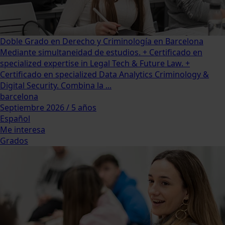
Doble Grado en Derecho y Criminología en Barcelona
Mediante simultaneidad de estudios. + Certificado en
specialized expertise in Legal Tech & Future Law. +
Certificado en specialized Data Analytics Criminology &
Digital Security. Combina la ...
barcelona
Septiembre 2026 / 5 años
Español
Me interesa
Grados