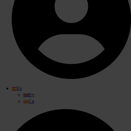
Es
En
Ca