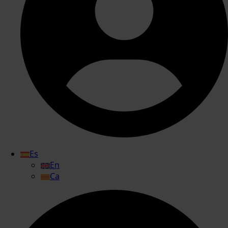
Es
En
Ca