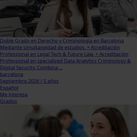
Doble Grado en Derecho y Criminología en Barcelona
Mediante simultaneidad de estudios. + Acreditación
Professional en Legal Tech & Future Law. + Acreditación
Professional en specialized Data Analytics Criminology &
Digital Security. Combina ...
barcelona
Septiembre 2026 / 5 años
Español
Me interesa
Grados