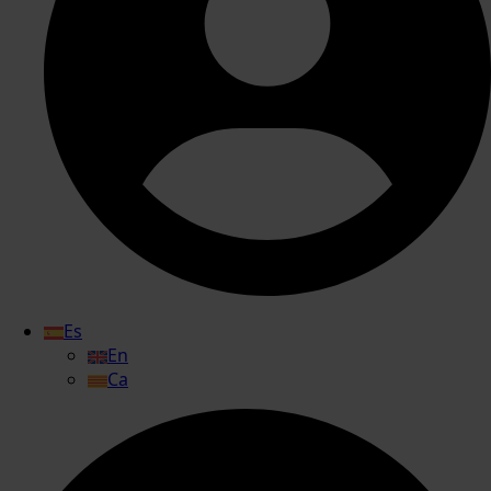
Es
En
Ca