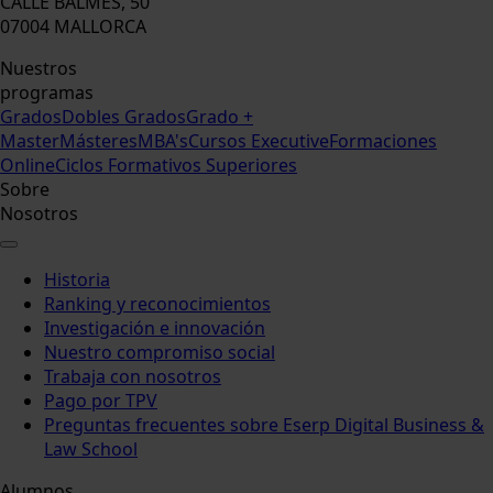
CALLE BALMES, 50
07004 MALLORCA
Nuestros
programas
Grados
Dobles Grados
Grado +
Master
Másteres
MBA's
Cursos Executive
Formaciones
Online
Ciclos Formativos Superiores
Sobre
Nosotros
Historia
Ranking y reconocimientos
Investigación e innovación
Nuestro compromiso social
Trabaja con nosotros
Pago por TPV
Preguntas frecuentes sobre Eserp Digital Business &
Law School
Alumnos