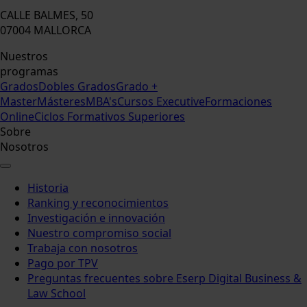
CALLE BALMES, 50
07004 MALLORCA
Nuestros
programas
Grados
Dobles Grados
Grado +
Master
Másteres
MBA's
Cursos Executive
Formaciones
Online
Ciclos Formativos Superiores
Sobre
Nosotros
Historia
Ranking y reconocimientos
Investigación e innovación
Nuestro compromiso social
Trabaja con nosotros
Pago por TPV
Preguntas frecuentes sobre Eserp Digital Business &
Law School