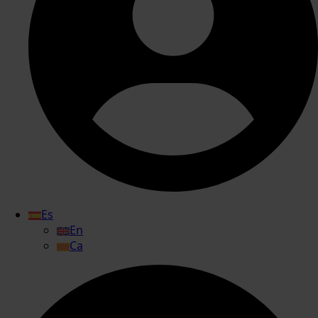
Es
En
Ca