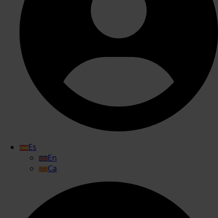
Es
En
Ca