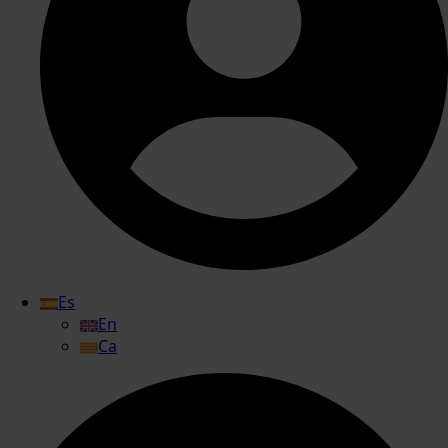
Es
En
Ca