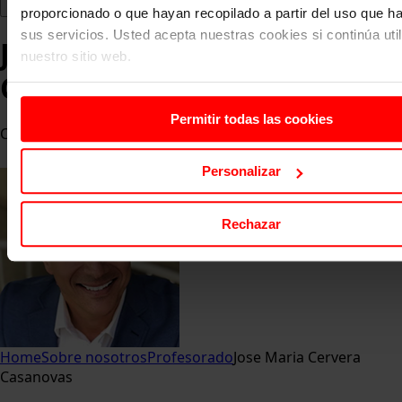
proporcionado o que hayan recopilado a partir del uso que 
sus servicios. Usted acepta nuestras cookies si continúa uti
Jose Maria Cervera
nuestro sitio web.
Casanovas
Permitir todas las cookies
Co-Fundador de MIT-Spain
Personalizar
Rechazar
Home
Sobre nosotros
Profesorado
Jose Maria Cervera
Casanovas