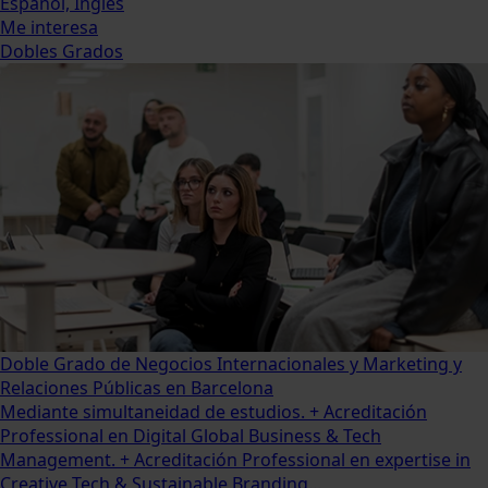
Español, Inglés
Me interesa
Dobles Grados
Doble Grado de Negocios Internacionales y Marketing y
Relaciones Públicas en Barcelona
Mediante simultaneidad de estudios. + Acreditación
Professional en Digital Global Business & Tech
Management. + Acreditación Professional en expertise in
Creative Tech & Sustainable Branding...