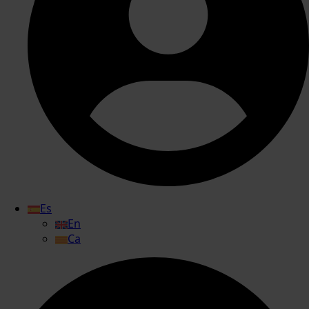
Es
En
Ca