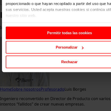
proporcionado o que hayan recopilado a partir del uso que 
sus servicios. Usted acepta nuestras cookies si continúa uti
Luis Borges
nuestro sitio web.
Innovation Lab Mentor de Zalando
Permitir todas las cookies
Personalizar
Rechazar
Home
Sobre nosotros
Profesorado
Luis Borges
Ingeniero reconvertido en Director de Producto con varios
intentos “fallidos” de crear nuevas empresas.