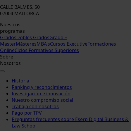
CALLE BALMES, 50
07004 MALLORCA
Nuestros
programas
Grados
Dobles Grados
Grado +
Master
Másteres
MBA's
Cursos Executive
Formaciones
Online
Ciclos Formativos Superiores
Sobre
Nosotros
Historia
Ranking y reconocimientos
Investigación e innovación
Nuestro compromiso social
Trabaja con nosotros
Pago por TPV
Preguntas frecuentes sobre Eserp Digital Business &
Law School