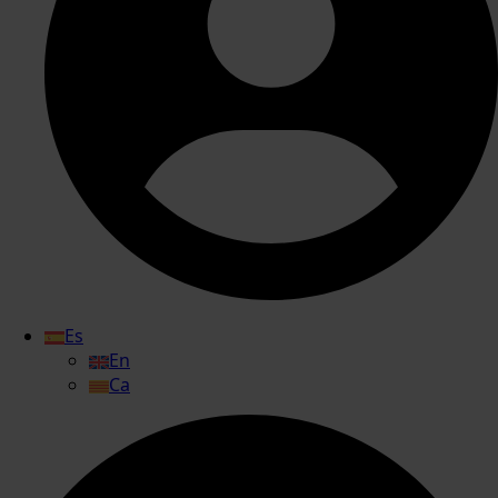
Es
En
Ca