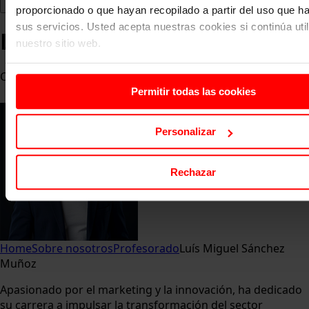
proporcionado o que hayan recopilado a partir del uso que 
sus servicios. Usted acepta nuestras cookies si continúa uti
Luís Miguel Sánchez Muñoz
nuestro sitio web.
Cofundador de Drivelop
Permitir todas las cookies
Personalizar
Rechazar
Home
Sobre nosotros
Profesorado
Luís Miguel Sánchez
Muñoz
Apasionado por el marketing y la innovación, ha dedicado
su carrera a impulsar la transformación del sector