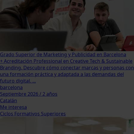
Grado Superior de Marketing y Publicidad en Barcelona
+ Acreditación Professional en Creative Tech & Sustainable
Branding. Descubre cómo conectar marcas y personas con
una formación práctica y adaptada a las demandas del
futuro digital. ...
barcelona
Septiembre 2026 / 2 años
Catalán
Me interesa
Ciclos Formativos Superiores