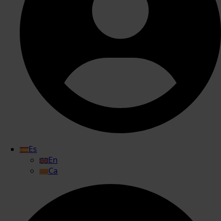
Es
En
Ca