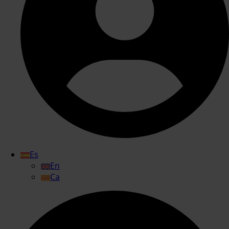
Es
En
Ca