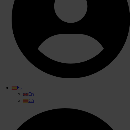
Es
En
Ca