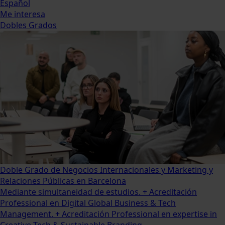
Español
Me interesa
Dobles Grados
Doble Grado de Negocios Internacionales y Marketing y
Relaciones Públicas en Barcelona
Mediante simultaneidad de estudios. + Acreditación
Professional en Digital Global Business & Tech
Management. + Acreditación Professional en expertise in