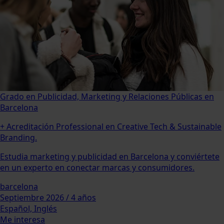
Grado en Publicidad, Marketing y Relaciones Públicas en
Barcelona
+ Acreditación Professional en Creative Tech & Sustainable
Branding.
Estudia marketing y publicidad en Barcelona y conviértete
en un experto en conectar marcas y consumidores.
barcelona
Septiembre 2026 / 4 años
Español, Inglés
Me interesa