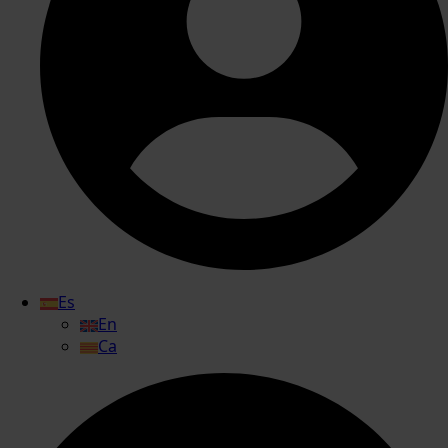
Es
En
Ca