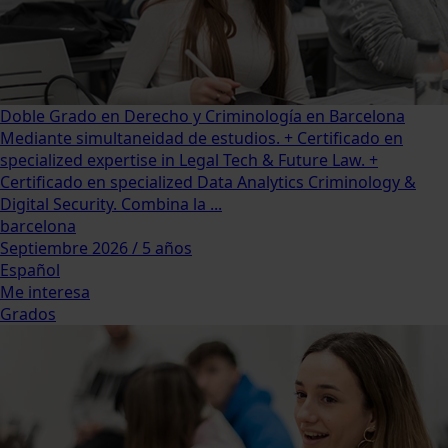
Doble Grado en Derecho y Criminología en Barcelona
Mediante simultaneidad de estudios. + Certificado en
specialized expertise in Legal Tech & Future Law. +
Certificado en specialized Data Analytics Criminology &
Digital Security. Combina la ...
barcelona
Septiembre 2026 / 5 años
Español
Me interesa
Grados