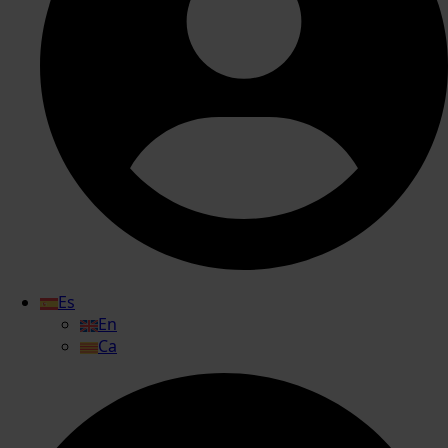
Es
En
Ca