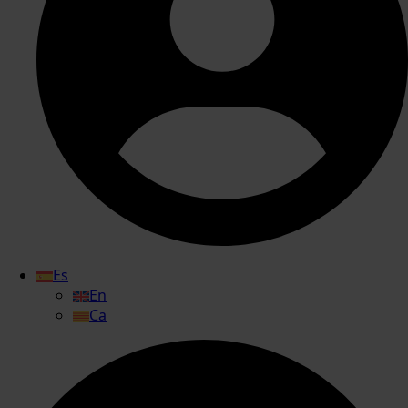
Es
En
Ca