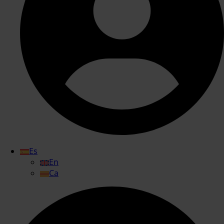
Es
En
Ca