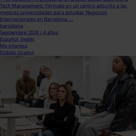
Tech Management. Fórmate en un centro adscrito a las
mejores universidades para estudiar Negocios
Internacionales en Barcelona. ...
barcelona
Septiembre 2026 / 4 años
Español, Inglés
Me interesa
Dobles Grados