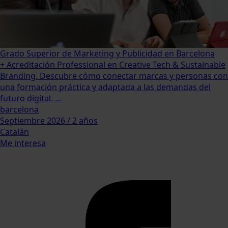
Grado Superior de Marketing y Publicidad en Barcelona
+ Acreditación Professional en Creative Tech & Sustainable
Branding. Descubre cómo conectar marcas y personas con
una formación práctica y adaptada a las demandas del
futuro digital. ...
barcelona
Septiembre 2026 / 2 años
Catalán
Me interesa