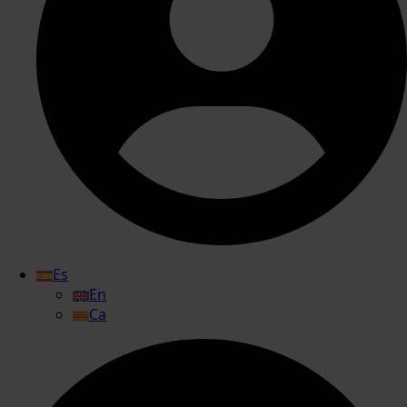
Es
En
Ca