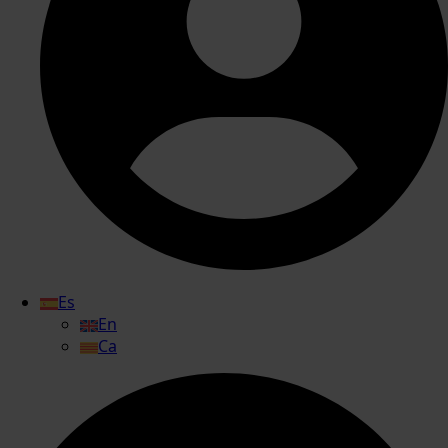
Es
En
Ca