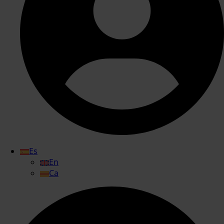
Es
En
Ca