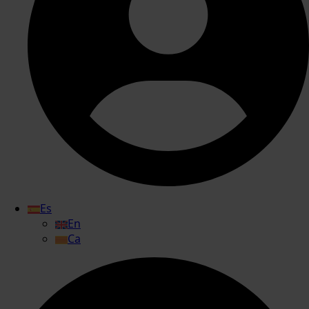
Es
En
Ca